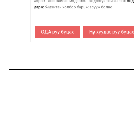
Хэрэв таны хайсан мэдээлэл олдохгүй байгаа бол
энд
дарж
бидэнтэй холбоо барьж асууж болно.
ОДА руу буцах
Нүүр хуудас руу буцах