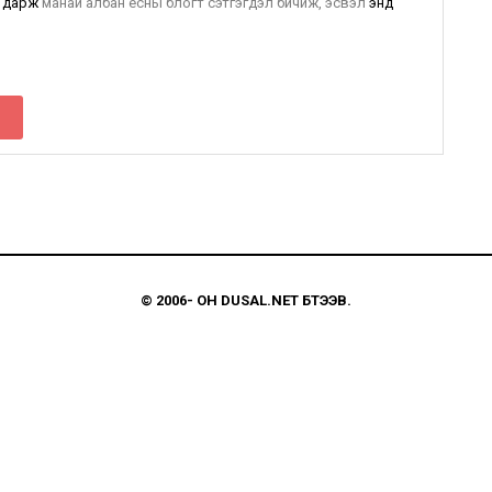
 дарж
манай албан ёсны блогт сэтгэгдэл бичиж, эсвэл
энд
© 2006-
ОН
DUSAL.NET
БҮТЭЭВ.