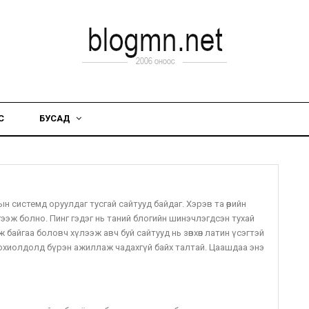
С
БУСАД
 системд оруулдаг тусгай сайтууд байдаг. Хэрэв та өөрийн
гээж болно. Пинг гэдэг нь таний блогийн шинэчлэгдсэн тухай
байгаа боловч хүлээж авч буй сайтууд нь зөвхөн латин үсэгтэй
тохиолдолд бүрэн ажиллаж чадахгүй байх талтай. Цаашдаа энэ