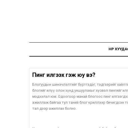
НҮҮР ХУУДА
Пинг илгээх гэж юу вэ?
Блогуудын шинэчлэлтийг бүртгэдэг, тэдгээрийг хайлтын
блогийг илүү олон хүнд уншуулахыг хүсвэл пингийг ил
мэдээлэл юм. Одоогоор манай блогоос пинг илгээгдэж 
ажиллаж байгаа тул таний блог криллээр бичигдсэн 
тал дээр ажиллах болно.